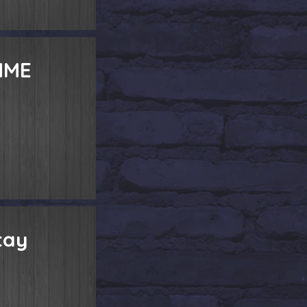
MME
tay