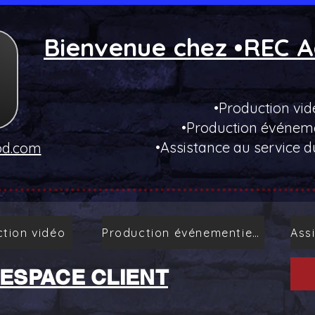
Bienvenue chez •REC A
•Production vid
•Production événeme
•Assistance au service d
od.com
tion vidéo
Production événementielle
ESPACE CLIENT