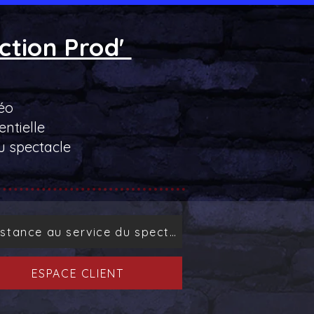
ction Prod'
éo
ntielle
u spectacle
Assistance au service du spectacle
ESPACE CLIENT