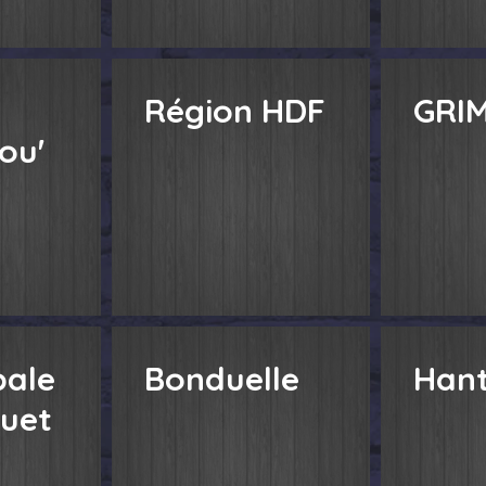
Région HDF
GRI
ou'
pale
Bonduelle
Han
uet