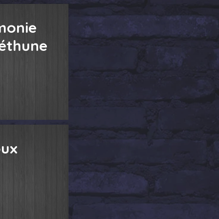
monie
éthune
oux