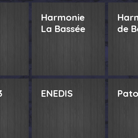
Harmonie
Har
La Bassée
de B
3
ENEDIS
Pat